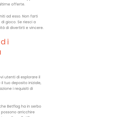
ultime offerte.
iti ad esso. Non farti
di gioco. Se riesci a
 di divertirti e vincere.
di
a
 utenti di esplorare il
 tuo deposito iniziale,
zione i requisiti di
che Betflag ha in serbo
he possono arricchire