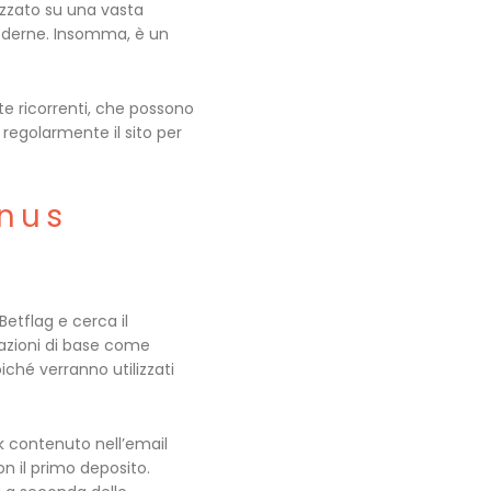
izzato su una vasta
 moderne. Insomma, è un
te ricorrenti, che possono
 regolarmente il sito per
onus
 Betflag e cerca il
rmazioni di base come
iché verranno utilizzati
nk contenuto nell’email
on il primo deposito.