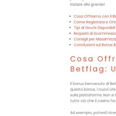
iniziare alla grande!
Cosa Offriamo con il B
Come Registrarsi e Ott
Tipi di Giochi Disponibil
Requisiti di Scommessa
Consigli per Massimizza
Conclusioni sul Bonus 
Cosa Offr
Betflag: 
Il bonus benvenuto di Bet
questo bonus, i nuovi ute
sulla piattaforma. Non si 
tutto ciò che il casino ha 
Ad esempio, potresti rice