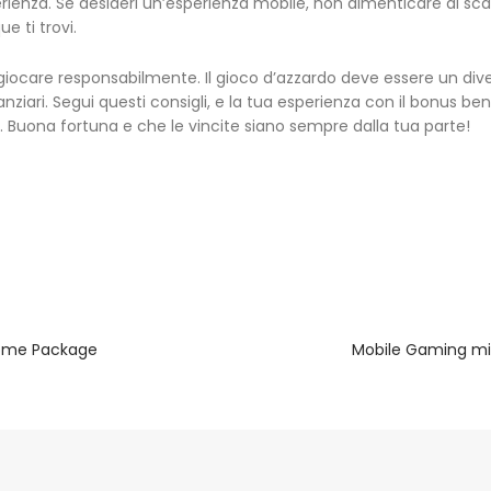
rienza. Se desideri un’esperienza mobile, non dimenticare di scar
e ti trovi.
i giocare responsabilmente. Il gioco d’azzardo deve essere un d
anziari. Segui questi consigli, e la tua esperienza con il bonus be
 Buona fortuna e che le vincite siano sempre dalla tua parte!
lcome Package
Mobile Gaming mit