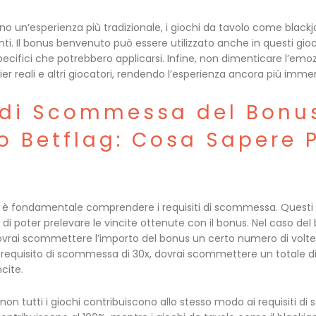
no un’esperienza più tradizionale, i giochi da tavolo come blackj
ianti. Il bonus benvenuto può essere utilizzato anche in questi gio
ecifici che potrebbero applicarsi. Infine, non dimenticare l’emoz
er reali e altri giocatori, rendendo l’esperienza ancora più immer
i di Scommessa del Bonu
 Betflag: Cosa Sapere 
, è fondamentale comprendere i requisiti di scommessa. Questi r
i poter prelevare le vincite ottenute con il bonus. Nel caso de
vrai scommettere l’importo del bonus un certo numero di volte.
 requisito di scommessa di 30x, dovrai scommettere un totale di
ncite.
on tutti i giochi contribuiscono allo stesso modo ai requisiti 