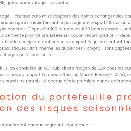
5, grâce aux stratégies suivantes :
tagé – chaque euro misé rapporte des points échangeables con
la encourage immédiatement le passage entre sports & casino dès
e concret : “Déposez €100 et recevez €30 bonus casino + pari 
s de trente promotions listées sur Labonnecomposition.Fr depuis
utilisation conjointe d’influenceurs e‑sportifs qui présentent tan
otballistiques ; ainsi même les audiences « crypto » sont capté
s chaque post sponsorisé.
ir : si on considère un ROI publicitaire moyen de
3,8x
chez les pu
ées issues du rapport European Gaming Market Review™ 2025), 
s aussi une rentabilité accrue dès la première année opérationn
cation du portefeuille pr
on des risques saisonni
 profondément chaque segment séparément :