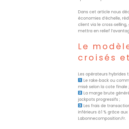
Dans cet article nous dé
économies d’échelle, rédu
client via le cross‑sellin
mettra en relief l’avanta
Le modèl
croisés e
Les opérateurs hybrides ti
Le rake‑back ou commi
misé selon la cote finale 
La marge brute générée
jackpots progressifs ;
Les frais de transacti
inférieurs à 1 % grâce aux
Labonnecomposition.Fr.