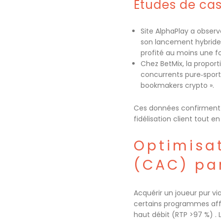
Études de cas
Site AlphaPlay a obser
son lancement hybride f
profité au moins une fo
Chez BetMix, la proport
concurrents pure‐sport
bookmakers crypto ».
Ces données confirment q
fidélisation client tout
Optimisat
(CAC) par
Acquérir un joueur pur v
certains programmes affi
haut débit (RTP >97 %) . 