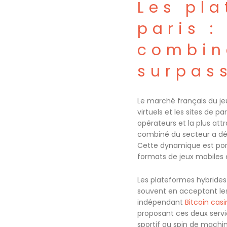
Les pl
paris :
combin
surpass
Le marché français du je
virtuels et les sites de p
opérateurs et la plus attr
combiné du secteur a dép
Cette dynamique est port
formats de jeux mobiles e
Les plateformes hybrides
souvent en acceptant le
indépendant
Bitcoin casi
proposant ces deux servic
sportif au spin de machin