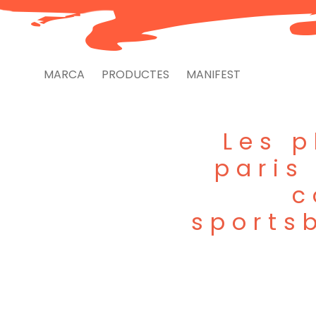
MARCA
PRODUCTES
MANIFEST
Les p
paris
c
sports