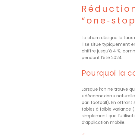
Réduction
“one‑sto
Le churn désigne le taux
il se situe typiquement e
chiffre jusqu’à 4 %, co
pendant l’été 2024.
Pourquoi la c
Lorsque l’on ne trouve qu
« déconnexion » naturelle
pari football). En offran
tables à faible variance (
simplement que l’utilisat
d’application mobile.