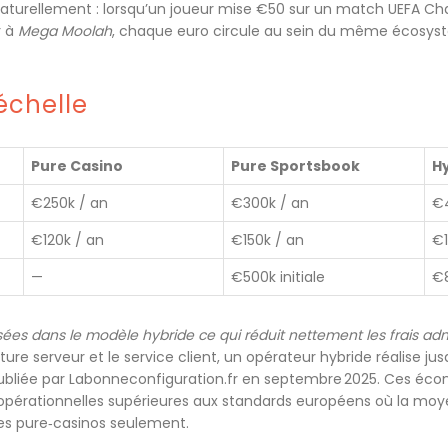
aturellement : lorsqu’un joueur mise €50 sur un match UEFA C
r à
Mega Moolah
, chaque euro circule au sein du même écosys
échelle
Pure Casino
Pure Sportsbook
H
€250k / an
€300k / an
€4
€120k / an
€150k / an
€1
—
€500k initiale
€8
ées dans le modèle hybride ce qui réduit nettement les frais admi
cture serveur et le service client, un opérateur hybride réalise j
publiée par Labonneconfiguration.fr en septembre 2025. Ces éco
érationnelles supérieures aux standards européens où la moyen
les pure‑casinos seulement.