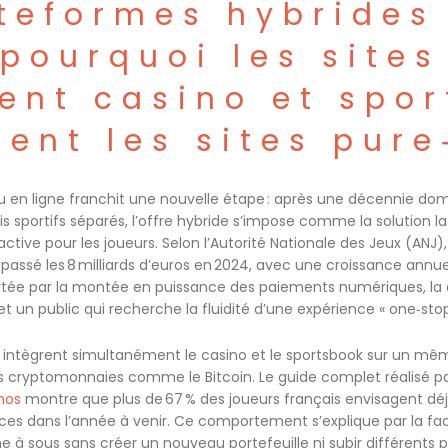
ateformes hybrides
 pourquoi les sites
ent casino et spo
ent les sites pure
u en ligne franchit une nouvelle étape : après une décennie dom
aris sportifs séparés, l’offre hybride s’impose comme la solution la
active pour les joueurs. Selon l’Autorité Nationale des Jeux (ANJ), 
assé les 8 milliards d’euros en 2024, avec une croissance annue
ée par la montée en puissance des paiements numériques, la di
t un public qui recherche la fluidité d’une expérience « one‑stop
 intègrent simultanément le casino et le sportsbook sur un mêm
s cryptomonnaies comme le Bitcoin. Le guide complet réalisé p
nos
montre que plus de 67 % des joueurs français envisagent déjà 
es dans l’année à venir. Ce comportement s’explique par la faci
e à sous sans créer un nouveau portefeuille ni subir différents 