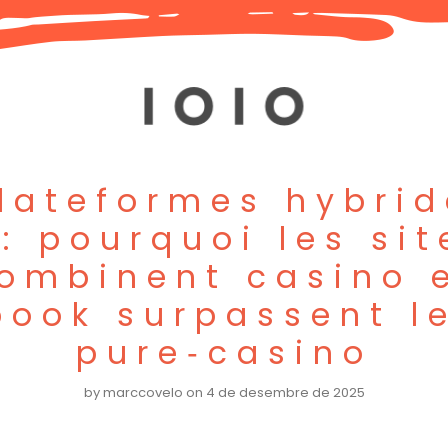
lateformes hybri
 : pourquoi les sit
ombinent casino 
book surpassent le
pure‑casino
by
marccovelo
on 4 de desembre de 2025