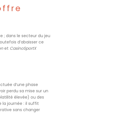
ffre
 ; dans le secteur du jeu
toutefois d’abaisser ce
on
et
CasinoSportX
onctuée d’une phase
voir perdu sa mise sur un
olatilité élevée) ou des
 journée : il suffit
crative sans changer