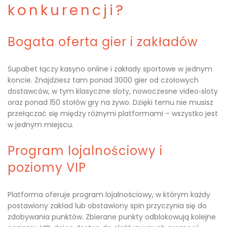
konkurencji?
Bogata oferta gier i zakładów
Supabet łączy kasyno online i zakłady sportowe w jednym
koncie. Znajdziesz tam ponad 3000 gier od czołowych
dostawców, w tym klasyczne sloty, nowoczesne video‑sloty
oraz ponad 150 stołów gry na żywo. Dzięki temu nie musisz
przełączać się między różnymi platformami – wszystko jest
w jednym miejscu.
Program lojalnościowy i
poziomy VIP
Platforma oferuje program lojalnościowy, w którym każdy
postawiony zakład lub obstawiony spin przyczynia się do
zdobywania punktów. Zbierane punkty odblokowują kolejne