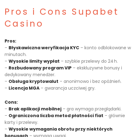
Pros i Cons Supabet
Casino
Pros:
–
Błyskawiczna weryfikacja KYC
– konto odblokowane w
minutach.
–
Wysokie limity wypłat
– szybkie przelewy do 24 h.
–
Rozbudowany program VIP
– ekskluzywne bonusy i
dedykowany menedżer.
–
Obsługa kryptowalut
– anonimowo i bez opóźnień.
–
Licencja MGA
– gwarancja uczciwej gry.
Cons:
–
Brak aplikacji mobilnej
– gra wymaga przeglądarki.
–
Ograniczona liczba metod płatności fiat
– głównie
karty i przelewy.
–
Wysokie wymagania obrotu przy niektórych
bonusach
– wymaga uwagi.