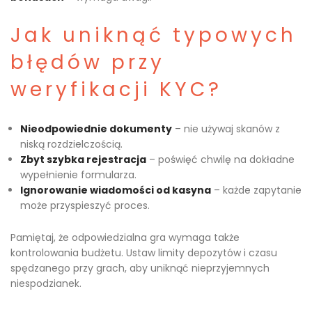
Jak uniknąć typowych
błędów przy
weryfikacji KYC?
Nieodpowiednie dokumenty
– nie używaj skanów z
niską rozdzielczością.
Zbyt szybka rejestracja
– poświęć chwilę na dokładne
wypełnienie formularza.
Ignorowanie wiadomości od kasyna
– każde zapytanie
może przyspieszyć proces.
Pamiętaj, że odpowiedzialna gra wymaga także
kontrolowania budżetu. Ustaw limity depozytów i czasu
spędzanego przy grach, aby uniknąć nieprzyjemnych
niespodzianek.