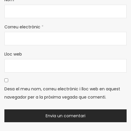
Correu electrònic
*
Lloc web
Desa el meu nom, correu electrònic i lloc web en aquest
navegador per a la pròxima vegada que comenti.