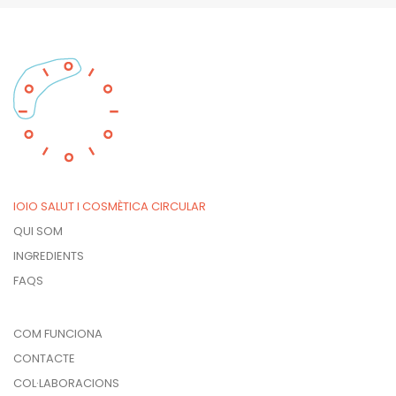
IOIO SALUT I COSMÈTICA CIRCULAR
QUI SOM
INGREDIENTS
FAQS
COM FUNCIONA
CONTACTE
COL·LABORACIONS