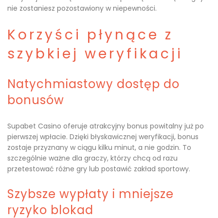
nie zostaniesz pozostawiony w niepewności.
Korzyści płynące z
szybkiej weryfikacji
Natychmiastowy dostęp do
bonusów
Supabet Casino oferuje atrakcyjny bonus powitalny już po
pierwszej wpłacie. Dzięki błyskawicznej weryfikacji, bonus
zostaje przyznany w ciągu kilku minut, a nie godzin. To
szczególnie ważne dla graczy, którzy chcą od razu
przetestować różne gry lub postawić zakład sportowy.
Szybsze wypłaty i mniejsze
ryzyko blokad