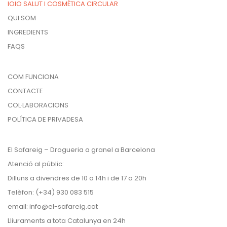
IOIO SALUT I COSMÈTICA CIRCULAR
QUI SOM
INGREDIENTS
FAQS
COM FUNCIONA
CONTACTE
COL·LABORACIONS
POLÍTICA DE PRIVADESA
El Safareig – Drogueria a granel a Barcelona
Atenció al públic:
Dilluns a divendres de 10 a 14h i de 17 a 20h
Telèfon: (+34) 930 083 515
email:
info@el-safareig.cat
Lliuraments a tota Catalunya en 24h