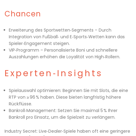
Chancen
Erweiterung des Sportwetten‑Segments – Durch
Integration von Fußball‑ und E‑Sports‑Wetten kann das
Spieler‑Engagement steigen.
VIP‑Programm – Personalisierte Boni und schnellere
Auszahlungen erhöhen die Loyalität von High‑Rollern.
Experten‑Insights
Spielauswahl optimieren: Beginnen Sie mit Slots, die eine
RTP von ≥ 96 % haben. Diese bieten langfristig höhere
Rückflüsse.
Bankroll‑Management: Setzen Sie maximal 5 % Ihrer
Bankroll pro Einsatz, um die Spielzeit zu verlängern.
Industry Secret: Live‑Dealer‑Spiele haben oft eine geringere