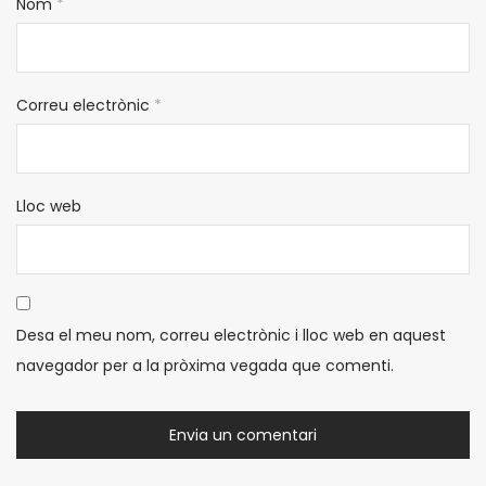
Nom
*
Correu electrònic
*
Lloc web
Desa el meu nom, correu electrònic i lloc web en aquest
navegador per a la pròxima vegada que comenti.