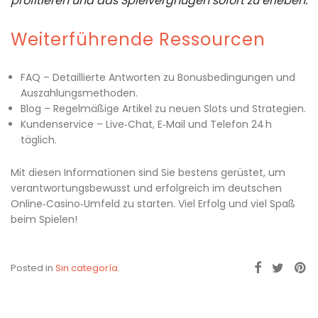
profitieren und das Spielvergnügen sofort zu erleben.
Weiterführende Ressourcen
FAQ – Detaillierte Antworten zu Bonusbedingungen und
Auszahlungsmethoden.
Blog – Regelmäßige Artikel zu neuen Slots und Strategien.
Kundenservice – Live‑Chat, E‑Mail und Telefon 24 h
täglich.
Mit diesen Informationen sind Sie bestens gerüstet, um
verantwortungsbewusst und erfolgreich im deutschen
Online‑Casino‑Umfeld zu starten. Viel Erfolg und viel Spaß
beim Spielen!
Posted in
Sin categoría
.