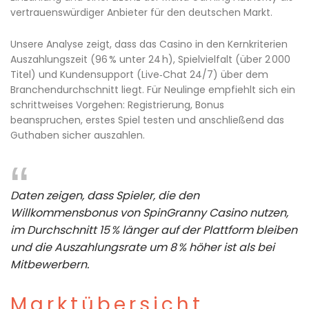
vertrauenswürdiger Anbieter für den deutschen Markt.
Unsere Analyse zeigt, dass das Casino in den Kernkriterien
Auszahlungszeit (96 % unter 24 h), Spielvielfalt (über 2 000
Titel) und Kundensupport (Live‑Chat 24/7) über dem
Branchendurchschnitt liegt. Für Neulinge empfiehlt sich ein
schrittweises Vorgehen: Registrierung, Bonus
beanspruchen, erstes Spiel testen und anschließend das
Guthaben sicher auszahlen.
Daten zeigen, dass Spieler, die den
Willkommensbonus von SpinGranny Casino nutzen,
im Durchschnitt 15 % länger auf der Plattform bleiben
und die Auszahlungsrate um 8 % höher ist als bei
Mitbewerbern.
Marktübersicht