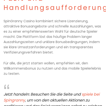
Handlungsaufforderun
SpinGranny Casino kombiniert sichere Lizenzierung,
attraktive Bonusangebote und schnelle Auszahlungen, was
es zu einer empfehlenswerten Wahl für deutsche Spieler
macht. Die Plattform löst das häufige Problem langer
Auszahlungszeiten und unklare Bonusbedingungen, indem
sie klare Umsatzanforderungen und ein transparentes
Verifizierungsverfahren bietet.
Für alle, die jetzt starten wollen, empfehlen wir, den
Willkommensbonus zu nutzen und das mobile Spielerlebnis
zu testen.
Jetzt handeln: Besuchen Sie die Seite und
spiele bei
Spingranny
, um von den aktuellen Aktionen zu