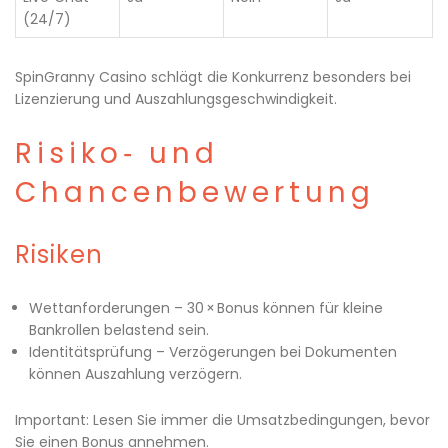
(24/7)
SpinGranny Casino schlägt die Konkurrenz besonders bei
Lizenzierung und Auszahlungsgeschwindigkeit.
Risiko‑ und
Chancenbewertung
Risiken
Wettanforderungen – 30 × Bonus können für kleine
Bankrollen belastend sein.
Identitätsprüfung – Verzögerungen bei Dokumenten
können Auszahlung verzögern.
Important: Lesen Sie immer die Umsatzbedingungen, bevor
Sie einen Bonus annehmen.