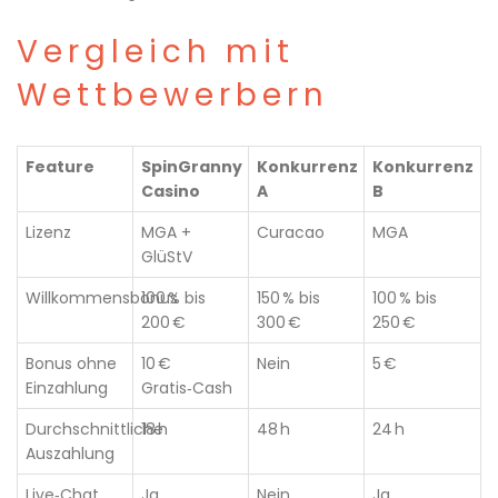
Vergleich mit
Wettbewerbern
Feature
SpinGranny
Konkurrenz
Konkurrenz
Casino
A
B
Lizenz
MGA +
Curacao
MGA
GlüStV
Willkommensbonus
100 % bis
150 % bis
100 % bis
200 €
300 €
250 €
Bonus ohne
10 €
Nein
5 €
Einzahlung
Gratis‑Cash
Durchschnittliche
18 h
48 h
24 h
Auszahlung
Live‑Chat
Ja
Nein
Ja